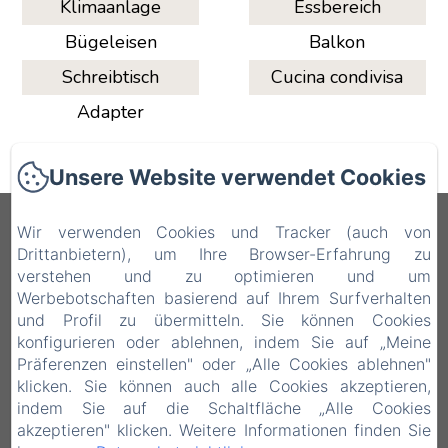
Klimaanlage
Essbereich
Bügeleisen
Balkon
Schreibtisch
Cucina condivisa
Adapter
Unsere Website verwendet Cookies
QAL’AT COVE
Wir verwenden Cookies und Tracker (auch von
Drittanbietern), um Ihre Browser-Erfahrung zu
verstehen und zu optimieren und um
Via John F. Kennedy, 16, 93100 Caltanissetta
Werbebotschaften basierend auf Ihrem Surfverhalten
CL, Caltanissetta CL, 93100, Italien
und Profil zu übermitteln. Sie können Cookies
qalataparthotel@gmail.com
konfigurieren oder ablehnen, indem Sie auf „Meine
+39 3936846279
Präferenzen einstellen" oder „Alle Cookies ablehnen"
klicken. Sie können auch alle Cookies akzeptieren,
+39 328-6590308 | +39 0934-21734
indem Sie auf die Schaltfläche „Alle Cookies
akzeptieren" klicken. Weitere Informationen finden Sie