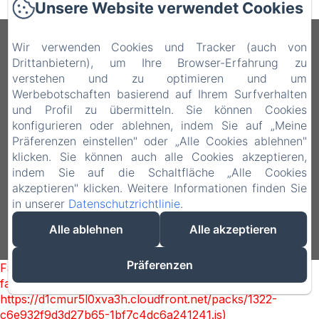
Unsere Website verwendet Cookies
QAL’AT COVE
Wir verwenden Cookies und Tracker (auch von
Drittanbietern), um Ihre Browser-Erfahrung zu
verstehen und zu optimieren und um
Via John F. Kennedy, 16, 93100 Caltanissetta
Werbebotschaften basierend auf Ihrem Surfverhalten
CL, Caltanissetta CL, 93100, Italien
und Profil zu übermitteln. Sie können Cookies
qalataparthotel@gmail.com
konfigurieren oder ablehnen, indem Sie auf „Meine
+39 3936846279
Präferenzen einstellen" oder „Alle Cookies ablehnen"
klicken. Sie können auch alle Cookies akzeptieren,
+39 328-6590308 | +39 0934-21734
indem Sie auf die Schaltfläche „Alle Cookies
akzeptieren" klicken. Weitere Informationen finden Sie
in unserer
Datenschutzrichtlinie
.
Alle ablehnen
Alle akzeptieren
Powered mit Amenitiz
Präferenzen
Failed to load BookingEngine/index: Loading chunk 1322
failed. (missing:
https://d1cmur5l0xva3h.cloudfront.net/packs/1322-
c6e932f9d3d27b65-1bf7c4dc6a241241.js)