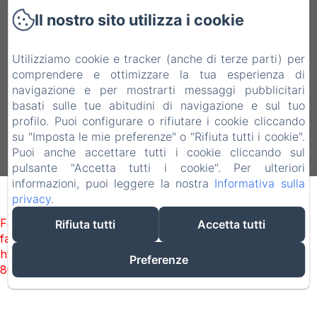
Via John F. Kennedy, 16, 93100 Caltanissetta
Il nostro sito utilizza i cookie
CL, Caltanissetta CL, 93100, Italia
qalataparthotel@gmail.com
+39 3936846279
Utilizziamo cookie e tracker (anche di terze parti) per
comprendere e ottimizzare la tua esperienza di
+39 328-6590308 | +39 0934-21734
navigazione e per mostrarti messaggi pubblicitari
basati sulle tue abitudini di navigazione e sul tuo
profilo. Puoi configurare o rifiutare i cookie cliccando
su "Imposta le mie preferenze" o "Rifiuta tutti i cookie".
Puoi anche accettare tutti i cookie cliccando sul
Funziona con Amenitiz
pulsante "Accetta tutti i cookie". Per ulteriori
informazioni, puoi leggere la nostra
Informativa sulla
privacy
.
Failed to load BookingEngine/index: Loading chunk 2698
Rifiuta tutti
Accetta tutti
failed. (missing:
https://d1cmur5l0xva3h.cloudfront.net/packs/2698-
Preferenze
8080975d3316b4b3-fe2dec0bd67fe3fe.js)