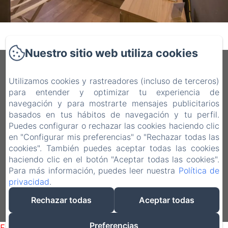
Nuestro sitio web utiliza cookies
QAL’AT COVE
Utilizamos cookies y rastreadores (incluso de terceros)
para entender y optimizar tu experiencia de
Via John F. Kennedy, 16, 93100 Caltanissetta
navegación y para mostrarte mensajes publicitarios
CL, Caltanissetta CL, 93100, Italia
basados en tus hábitos de navegación y tu perfil.
qalataparthotel@gmail.com
Puedes configurar o rechazar las cookies haciendo clic
+39 3936846279
en "Configurar mis preferencias" o "Rechazar todas las
cookies". También puedes aceptar todas las cookies
+39 328-6590308 | +39 0934-21734
haciendo clic en el botón "Aceptar todas las cookies".
Para más información, puedes leer nuestra
Política de
privacidad
.
Rechazar todas
Aceptar todas
Desarrollado con Amenitiz
Preferencias
Failed to load BookingEngine/index: Loading chunk 93