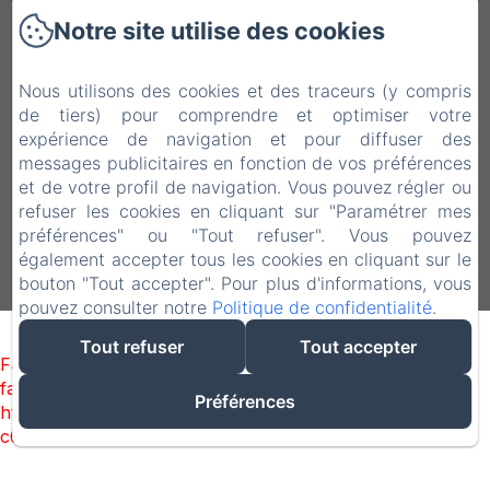
Notre site utilise des cookies
Via John F. Kennedy, 16, 93100 Caltanissetta
CL, Caltanissetta CL, 93100, Italie
Nous utilisons des cookies et des traceurs (y compris
qalataparthotel@gmail.com
de tiers) pour comprendre et optimiser votre
+39 3936846279
expérience de navigation et pour diffuser des
+39 328-6590308 | +39 0934-21734
messages publicitaires en fonction de vos préférences
et de votre profil de navigation. Vous pouvez régler ou
refuser les cookies en cliquant sur "Paramétrer mes
préférences" ou "Tout refuser". Vous pouvez
également accepter tous les cookies en cliquant sur le
bouton "Tout accepter". Pour plus d'informations, vous
Créé par Amenitiz
pouvez consulter notre
Politique de confidentialité
.
Tout refuser
Tout accepter
Failed to load BookingEngine/index: Loading chunk 1322
failed. (missing:
Préférences
https://d1cmur5l0xva3h.cloudfront.net/packs/1322-
c6e932f9d3d27b65-1bf7c4dc6a241241.js)